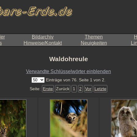
der
Bildarchiv
Themen
H
s
Hinweise/Kontakt
Neuigkeiten
Li
Waldohreule
Verwandte Schlüsselwörter einblenden
Einträge von 76. Seite 1 von 2.
Seite:
Erste
Zurück
1
2
Vor
Letzte