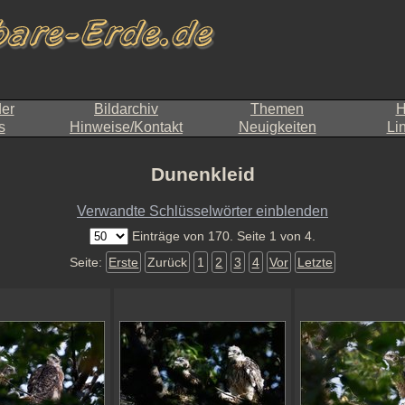
der
Bildarchiv
Themen
H
s
Hinweise/Kontakt
Neuigkeiten
Li
Dunenkleid
Verwandte Schlüsselwörter einblenden
Einträge von 170. Seite 1 von 4.
Seite:
Erste
Zurück
1
2
3
4
Vor
Letzte