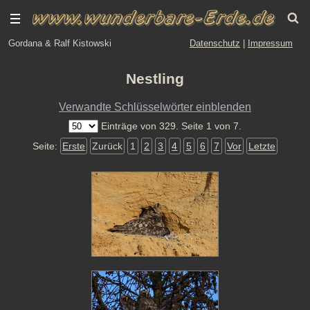
Gordana & Ralf Kistowski
Datenschutz
|
Impressum
Nestling
Verwandte Schlüsselwörter einblenden
Einträge von 329. Seite 1 von 7.
Seite:
Erste
Zurück
1
2
3
4
5
6
7
Vor
Letzte