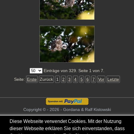
Einträge von 329. Seite 1 von 7.
Seite:
Erste
Zurück
1
2
3
4
5
6
7
Vor
Letzte
Copyright © - 2026 - Gordana & Ralf Kistowski
Diese Webseite verwendet Cookies. Mit der Nutzung
dieser Webseite erklären Sie sich einverstanden, dass