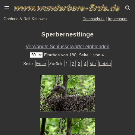
Gordana & Ralf Kistowski
Datenschutz
|
Impressum
Sperbernestlinge
Verwandte Schlüsselwörter einblenden
Einträge von 180. Seite 1 von 4.
Seite:
Erste
Zurück
1
2
3
4
Vor
Letzte