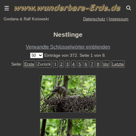
Gordana & Ralf Kistowski
Datenschutz
|
Impressum
Nestlinge
Verwandte Schlüsselwörter einblenden
Einträge von 372. Seite 1 von 8.
Seite:
Erste
Zurück
1
2
3
4
5
6
7
8
Vor
Letzte