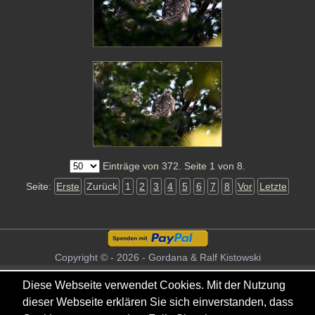
Einträge von 372. Seite 1 von 8.
Seite:
Erste
Zurück
1
2
3
4
5
6
7
8
Vor
Letzte
Copyright © - 2026 - Gordana & Ralf Kistowski
Diese Webseite verwendet Cookies. Mit der Nutzung
dieser Webseite erklären Sie sich einverstanden, dass