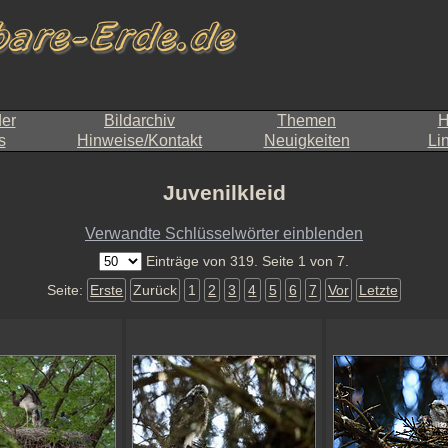
der
Bildarchiv
Themen
H
s
Hinweise/Kontakt
Neuigkeiten
Li
Juvenilkleid
Verwandte Schlüsselwörter einblenden
Einträge von 319. Seite 1 von 7.
Seite:
Erste
Zurück
1
2
3
4
5
6
7
Vor
Letzte