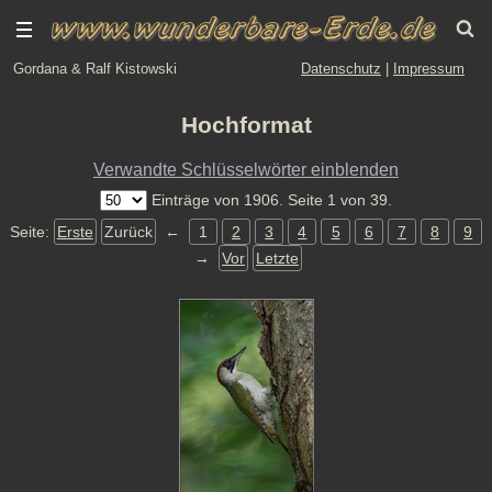
Gordana & Ralf Kistowski
Datenschutz
|
Impressum
Hochformat
Verwandte Schlüsselwörter einblenden
Einträge von 1906. Seite 1 von 39.
Seite:
Erste
Zurück
←
1
2
3
4
5
6
7
8
9
→
Vor
Letzte