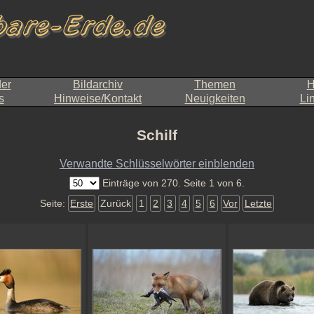
der
Bildarchiv
Themen
H
s
Hinweise/Kontakt
Neuigkeiten
Li
Schilf
Verwandte Schlüsselwörter einblenden
Einträge von 270. Seite 1 von 6.
Seite:
Erste
Zurück
1
2
3
4
5
6
Vor
Letzte