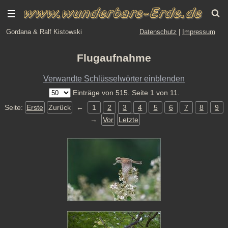
Gordana & Ralf Kistowski
Datenschutz
|
Impressum
Flugaufnahme
Verwandte Schlüsselwörter einblenden
Einträge von 515. Seite 1 von 11.
Seite:
Erste
Zurück
←
1
2
3
4
5
6
7
8
9
→
Vor
Letzte