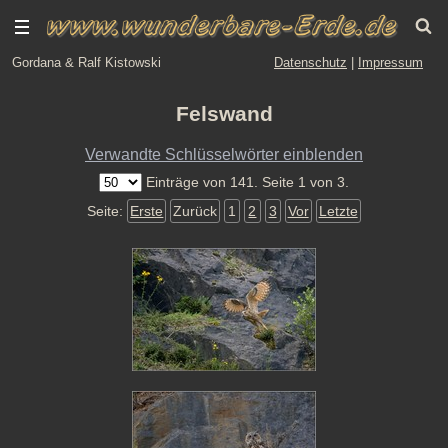
Gordana & Ralf Kistowski
Datenschutz
|
Impressum
Felswand
Verwandte Schlüsselwörter einblenden
Einträge von 141. Seite 1 von 3.
Seite:
Erste
Zurück
1
2
3
Vor
Letzte