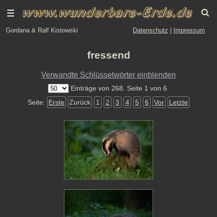
Gordana & Ralf Kistowski
Datenschutz
|
Impressum
fressend
Verwandte Schlüsselwörter einblenden
Einträge von 268. Seite 1 von 6.
Seite:
Erste
Zurück
1
2
3
4
5
6
Vor
Letzte