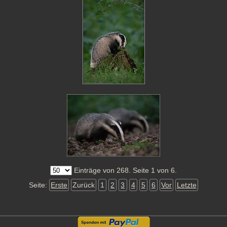
Einträge von 268. Seite 1 von 6.
Seite:
Erste
Zurück
1
2
3
4
5
6
Vor
Letzte