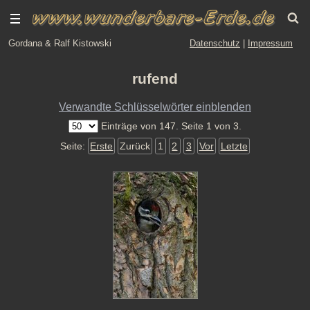
Gordana & Ralf Kistowski
Datenschutz
|
Impressum
rufend
Verwandte Schlüsselwörter einblenden
Einträge von 147. Seite 1 von 3.
Seite:
Erste
Zurück
1
2
3
Vor
Letzte