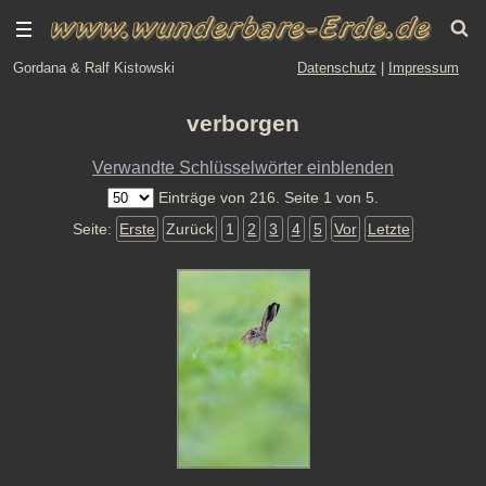
Gordana & Ralf Kistowski
Datenschutz
|
Impressum
verborgen
Verwandte Schlüsselwörter einblenden
Einträge von 216. Seite 1 von 5.
Seite:
Erste
Zurück
1
2
3
4
5
Vor
Letzte