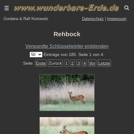
Gordana & Ralf Kistowski
Datenschutz
|
Impressum
Rehbock
Verwandte Schlüsselwörter einblenden
Einträge von 185. Seite 1 von 4.
Seite:
Erste
Zurück
1
2
3
4
Vor
Letzte