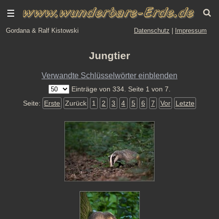
Gordana & Ralf Kistowski
Datenschutz
|
Impressum
Jungtier
Verwandte Schlüsselwörter einblenden
Einträge von 334. Seite 1 von 7.
Seite:
Erste
Zurück
1
2
3
4
5
6
7
Vor
Letzte