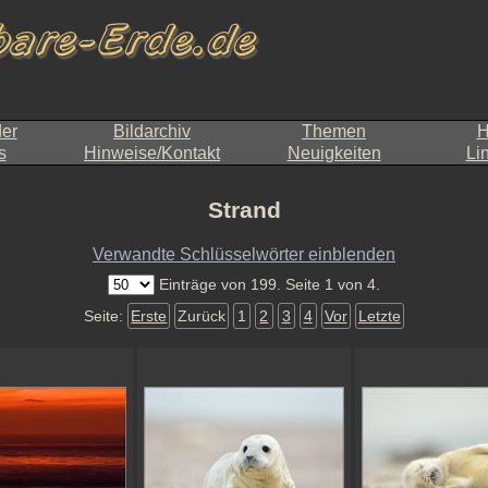
der
Bildarchiv
Themen
H
s
Hinweise/Kontakt
Neuigkeiten
Li
Strand
Verwandte Schlüsselwörter einblenden
Einträge von 199. Seite 1 von 4.
Seite:
Erste
Zurück
1
2
3
4
Vor
Letzte