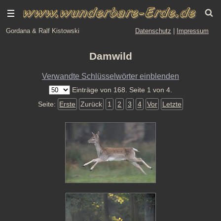
Gordana & Ralf Kistowski
Datenschutz
|
Impressum
Damwild
Verwandte Schlüsselwörter einblenden
Einträge von 168. Seite 1 von 4.
Seite:
Erste
Zurück
1
2
3
4
Vor
Letzte