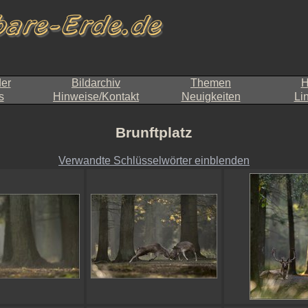
der
Bildarchiv
Themen
H
s
Hinweise/Kontakt
Neuigkeiten
Li
Brunftplatz
Verwandte Schlüsselwörter einblenden