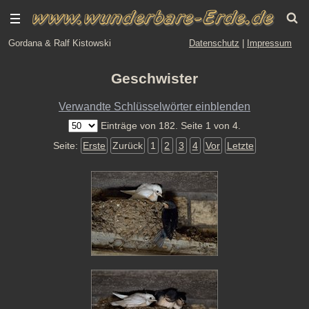
Gordana & Ralf Kistowski
Datenschutz
|
Impressum
Geschwister
Verwandte Schlüsselwörter einblenden
Einträge von 182. Seite 1 von 4.
Seite:
Erste
Zurück
1
2
3
4
Vor
Letzte