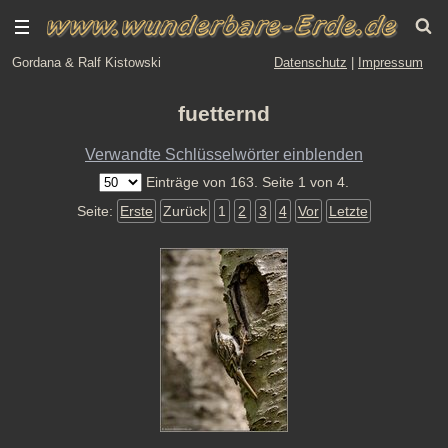
Gordana & Ralf Kistowski
Datenschutz
|
Impressum
fuetternd
Verwandte Schlüsselwörter einblenden
Einträge von 163. Seite 1 von 4.
Seite:
Erste
Zurück
1
2
3
4
Vor
Letzte