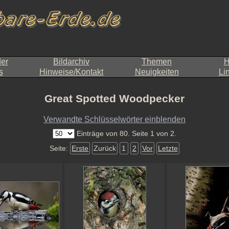
der
Bildarchiv
Themen
H
s
Hinweise/Kontakt
Neuigkeiten
Li
Great Spotted Woodpecker
Verwandte Schlüsselwörter einblenden
Einträge von 80. Seite 1 von 2.
Seite:
Erste
Zurück
1
2
Vor
Letzte