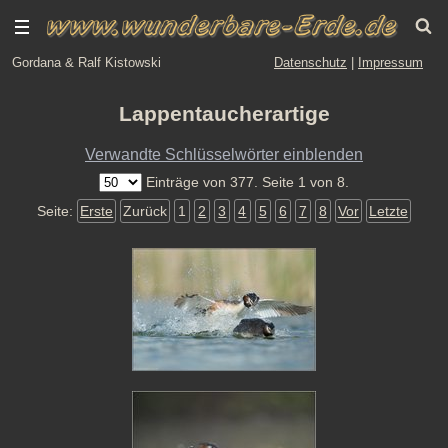
Gordana & Ralf Kistowski
Datenschutz
|
Impressum
Lappentaucherartige
Verwandte Schlüsselwörter einblenden
Einträge von 377. Seite 1 von 8.
Seite:
Erste
Zurück
1
2
3
4
5
6
7
8
Vor
Letzte