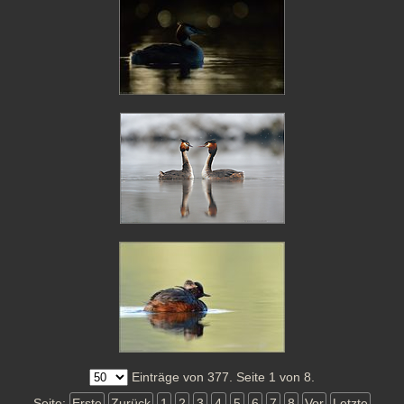
Einträge von 377. Seite 1 von 8.
Seite:
Erste
Zurück
1
2
3
4
5
6
7
8
Vor
Letzte