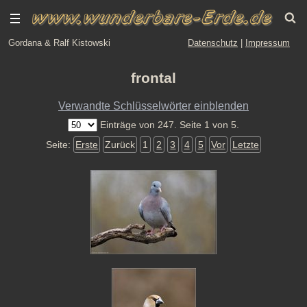
Gordana & Ralf Kistowski
Datenschutz
|
Impressum
frontal
Verwandte Schlüsselwörter einblenden
Einträge von 247. Seite 1 von 5.
Seite:
Erste
Zurück
1
2
3
4
5
Vor
Letzte