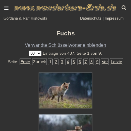
Gordana & Ralf Kistowski
Datenschutz
|
Impressum
Fuchs
Verwandte Schlüsselwörter einblenden
Einträge von 437. Seite 1 von 9.
Seite:
Erste
Zurück
1
2
3
4
5
6
7
8
9
Vor
Letzte