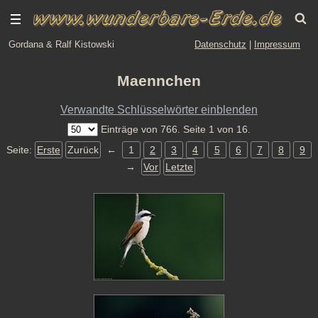
Gordana & Ralf Kistowski
Datenschutz
|
Impressum
Maennchen
Verwandte Schlüsselwörter einblenden
Einträge von 766. Seite 1 von 16.
Seite:
Erste
Zurück
←
1
2
3
4
5
6
7
8
9
→
Vor
Letzte