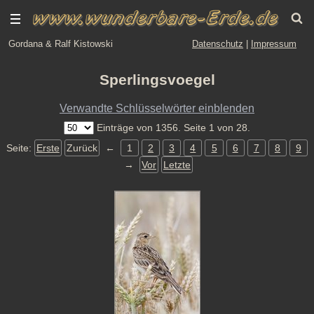
Gordana & Ralf Kistowski
Datenschutz
|
Impressum
Sperlingsvoegel
Verwandte Schlüsselwörter einblenden
Einträge von 1356. Seite 1 von 28.
Seite:
Erste
Zurück
←
1
2
3
4
5
6
7
8
9
→
Vor
Letzte