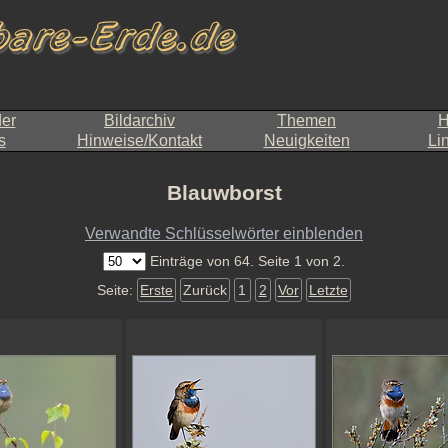
der
Bildarchiv
Themen
H
s
Hinweise/Kontakt
Neuigkeiten
Li
Blauwborst
Verwandte Schlüsselwörter einblenden
Einträge von 64. Seite 1 von 2.
Seite:
Erste
Zurück
1
2
Vor
Letzte