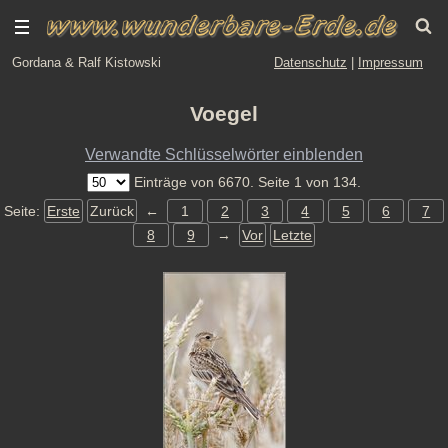
Gordana & Ralf Kistowski
Datenschutz
|
Impressum
Voegel
Verwandte Schlüsselwörter einblenden
Einträge von 6670. Seite 1 von 134.
Seite:
Erste
Zurück
←
1
2
3
4
5
6
7
8
9
→
Vor
Letzte