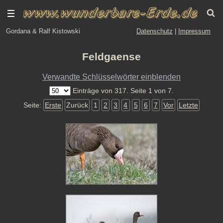
Gordana & Ralf Kistowski
Datenschutz
|
Impressum
Feldgaense
Verwandte Schlüsselwörter einblenden
Einträge von 317. Seite 1 von 7.
Seite:
Erste
Zurück
1
2
3
4
5
6
7
Vor
Letzte