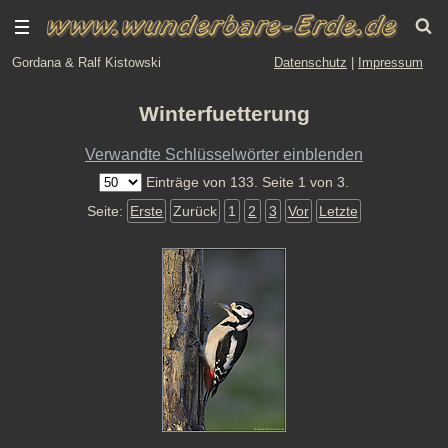
Gordana & Ralf Kistowski
Datenschutz
|
Impressum
Winterfuetterung
Verwandte Schlüsselwörter einblenden
Einträge von 133. Seite 1 von 3.
Seite:
Erste
Zurück
1
2
3
Vor
Letzte