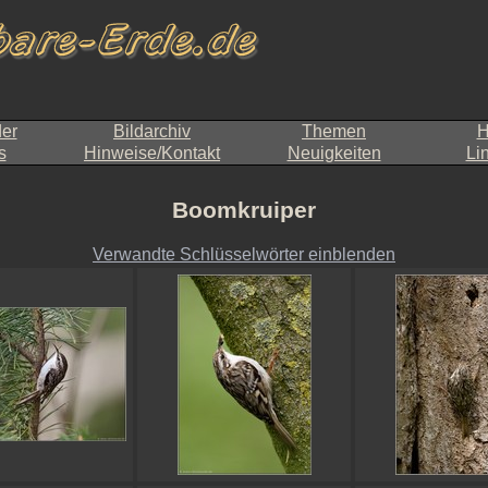
der
Bildarchiv
Themen
H
s
Hinweise/Kontakt
Neuigkeiten
Li
Boomkruiper
Verwandte Schlüsselwörter einblenden