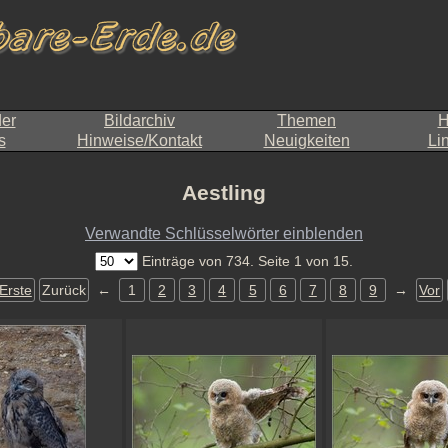
der
Bildarchiv
Themen
H
s
Hinweise/Kontakt
Neuigkeiten
Li
Aestling
Verwandte Schlüsselwörter einblenden
Einträge von 734. Seite 1 von 15.
Erste
Zurück
←
1
2
3
4
5
6
7
8
9
→
Vor