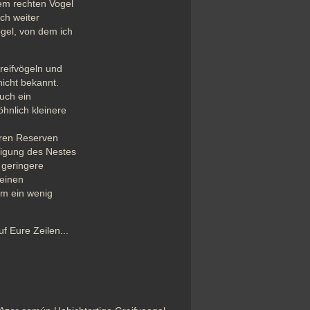
em rechten Vogel 
ch weiter 
gel, von dem ich 
eifvögeln und 
icht bekannt. 
uch ein 
nlich kleinere 
ren Reserven 
digung des Nestes 
geringere 
einen 
m ein wenig 
f Eure Zeilen... 