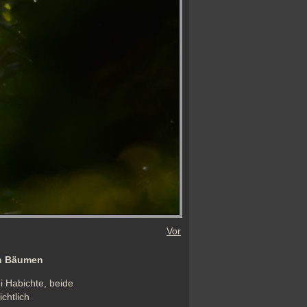
Vor
en Bäumen
 Habichte, beide 
htlich 