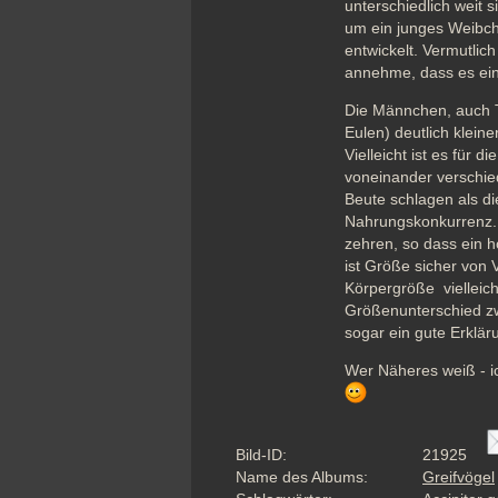
unterschiedlich weit 
um ein junges Weibche
entwickelt. Vermutlic
annehme, dass es ein
Die Männchen, auch Te
Eulen) deutlich kleine
Vielleicht ist es für 
voneinander verschie
Beute schlagen als di
Nahrungskonkurrenz. 
zehren, so dass ein h
ist Größe sicher von 
Körpergröße  vielleic
Größenunterschied zwi
sogar ein gute Erklär
Wer Näheres weiß - ich
Bild-ID:
21925
Name des Albums:
Greifvögel