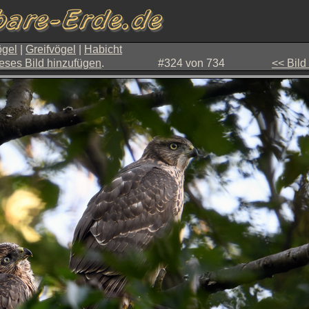
gel
|
Greifvögel
|
Habicht
eses Bild hinzufügen
.
#324 von 734
<< Bild