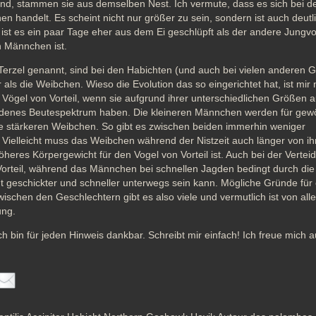
sind, stammen sie aus demselben Nest. Ich vermute, dass es sich bei d
n handelt. Es scheint nicht nur größer zu sein, sondern ist auch deutli
h ist es ein paar Tage eher aus dem Ei geschlüpft als der andere Jungvo
 Männchen ist.
rzel genannt, sind bei den Habichten (und auch bei vielen anderen Gr
r als die Weibchen. Wieso die Evolution das so eingerichtet hat, ist mir n
die Vögel von Vorteil, wenn sie aufgrund ihrer unterschiedlichen Größen a
denes Beutespektrum haben. Die kleineren Männchen werden für gewöh
e stärkeren Weibchen. So gibt es zwischen beiden immerhin weniger 
Vielleicht muss das Weibchen während der Nistzeit auch länger von ih
öheres Körpergewicht für den Vogel von Vorteil ist. Auch bei der Vertei
Vorteil, während das Männchen bei schnellen Jagden bedingt durch die 
ht geschickter und schneller unterwegs sein kann. Mögliche Gründe für 
schen den Geschlechtern gibt es also viele und vermutlich ist von alle
ung.
 bin für jeden Hinweis dankbar. Schreibt mir einfach! Ich freue mich au