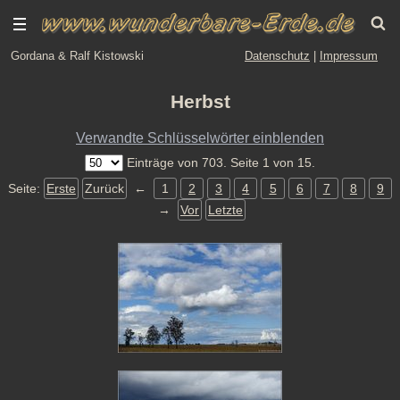
Gordana & Ralf Kistowski
Datenschutz
|
Impressum
Herbst
Verwandte Schlüsselwörter einblenden
Einträge von 703. Seite 1 von 15.
Seite:
Erste
Zurück
←
1
2
3
4
5
6
7
8
9
→
Vor
Letzte