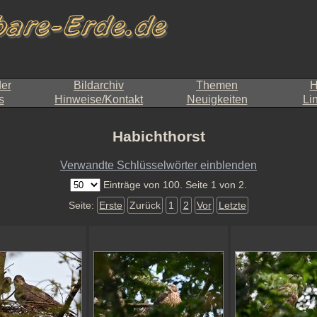
der
Bildarchiv
Themen
H
s
Hinweise/Kontakt
Neuigkeiten
Li
Habichthorst
Verwandte Schlüsselwörter einblenden
Einträge von 100. Seite 1 von 2.
Seite:
Erste
Zurück
1
2
Vor
Letzte