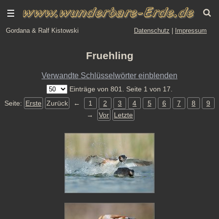
Gordana & Ralf Kistowski
Datenschutz
|
Impressum
Fruehling
Verwandte Schlüsselwörter einblenden
Einträge von 801. Seite 1 von 17.
Seite:
Erste
Zurück
←
1
2
3
4
5
6
7
8
9
→
Vor
Letzte