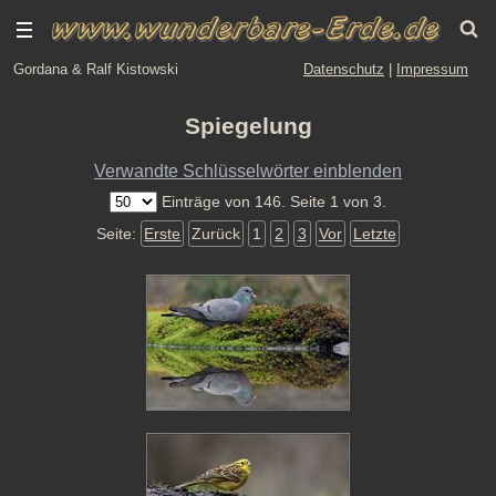
Gordana & Ralf Kistowski
Datenschutz
|
Impressum
Spiegelung
Verwandte Schlüsselwörter einblenden
Einträge von 146. Seite 1 von 3.
Seite:
Erste
Zurück
1
2
3
Vor
Letzte