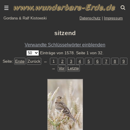
Gordana & Ralf Kistowski
Datenschutz
|
Impressum
sitzend
Verwandte Schlüsselwörter einblenden
Einträge von 1578. Seite 1 von 32.
Seite:
Erste
Zurück
←
1
2
3
4
5
6
7
8
9
→
Vor
Letzte