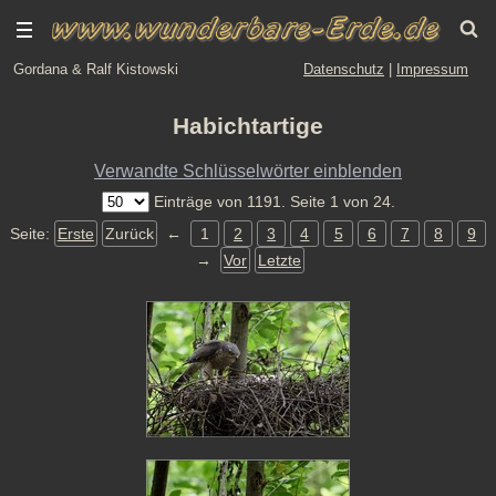
Gordana & Ralf Kistowski
Datenschutz
|
Impressum
Habichtartige
Verwandte Schlüsselwörter einblenden
Einträge von 1191. Seite 1 von 24.
Seite:
Erste
Zurück
←
1
2
3
4
5
6
7
8
9
→
Vor
Letzte