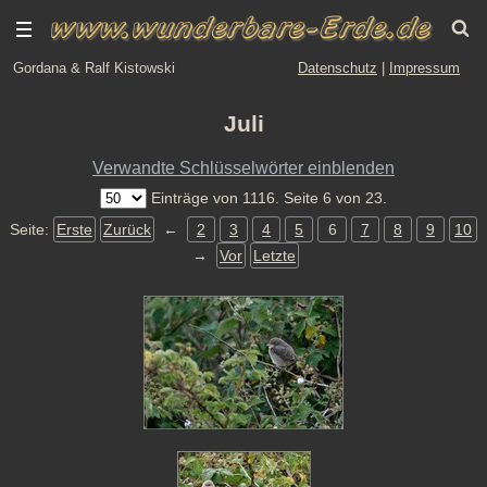
Gordana & Ralf Kistowski
Datenschutz
|
Impressum
Juli
Verwandte Schlüsselwörter einblenden
Einträge von 1116. Seite 6 von 23.
Seite:
Erste
Zurück
←
2
3
4
5
6
7
8
9
10
→
Vor
Letzte