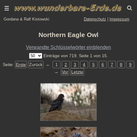
Gordana & Ralf Kistowski
Datenschutz
|
Impressum
Northern Eagle Owl
Verwandte Schlüsselwörter einblenden
Einträge von 719. Seite 1 von 15.
Seite:
Erste
Zurück
←
1
2
3
4
5
6
7
8
9
→
Vor
Letzte