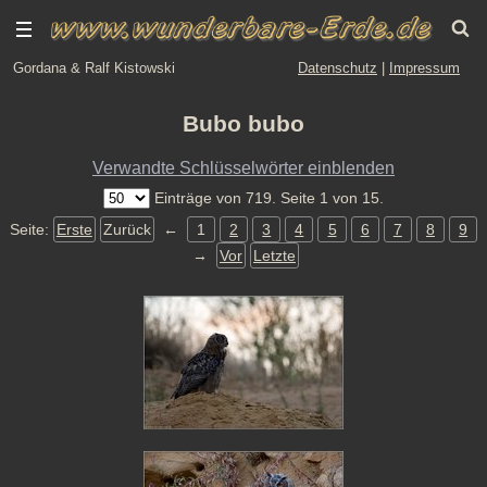
Gordana & Ralf Kistowski
Datenschutz
|
Impressum
Bubo bubo
Verwandte Schlüsselwörter einblenden
Einträge von 719. Seite 1 von 15.
Seite:
Erste
Zurück
←
1
2
3
4
5
6
7
8
9
→
Vor
Letzte