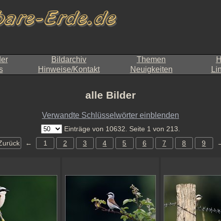
der
Bildarchiv
Themen
H
s
Hinweise/Kontakt
Neuigkeiten
Li
alle Bilder
Verwandte Schlüsselwörter einblenden
Einträge von 10632. Seite 1 von 213.
Zurück
←
1
2
3
4
5
6
7
8
9