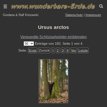
Gordana & Ralf Kistowski
Datenschutz
|
Impressum
Ursus arctos
Verwandte Schlüsselwörter einblenden
Einträge von 182. Seite 1 von 4.
Seite:
Erste
Zurück
1
2
3
4
Vor
Letzte