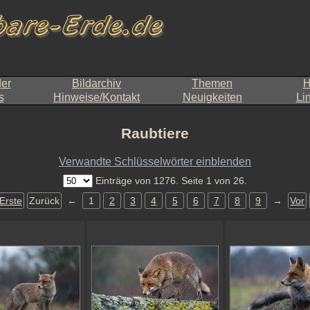
der
Bildarchiv
Themen
H
s
Hinweise/Kontakt
Neuigkeiten
Li
Raubtiere
Verwandte Schlüsselwörter einblenden
Einträge von 1276. Seite 1 von 26.
Erste
Zurück
←
1
2
3
4
5
6
7
8
9
→
Vor