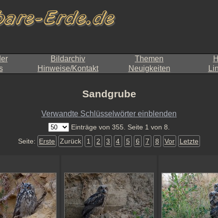
der
Bildarchiv
Themen
H
s
Hinweise/Kontakt
Neuigkeiten
Li
Sandgrube
Verwandte Schlüsselwörter einblenden
Einträge von 355. Seite 1 von 8.
Seite:
Erste
Zurück
1
2
3
4
5
6
7
8
Vor
Letzte