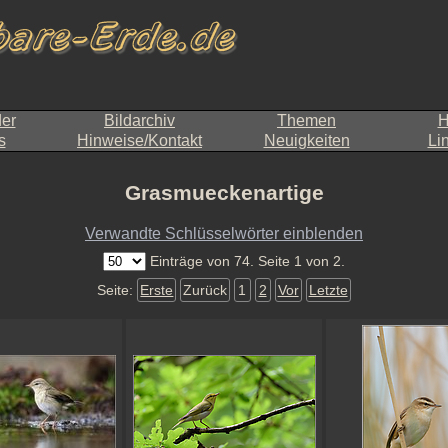
der
Bildarchiv
Themen
H
s
Hinweise/Kontakt
Neuigkeiten
Li
Grasmueckenartige
Verwandte Schlüsselwörter einblenden
Einträge von 74. Seite 1 von 2.
Seite:
Erste
Zurück
1
2
Vor
Letzte