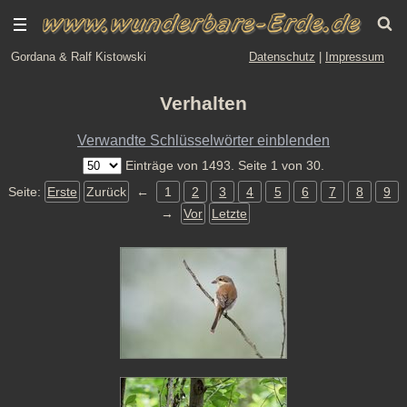
Gordana & Ralf Kistowski
Datenschutz
|
Impressum
Verhalten
Verwandte Schlüsselwörter einblenden
Einträge von 1493. Seite 1 von 30.
Seite:
Erste
Zurück
←
1
2
3
4
5
6
7
8
9
→
Vor
Letzte