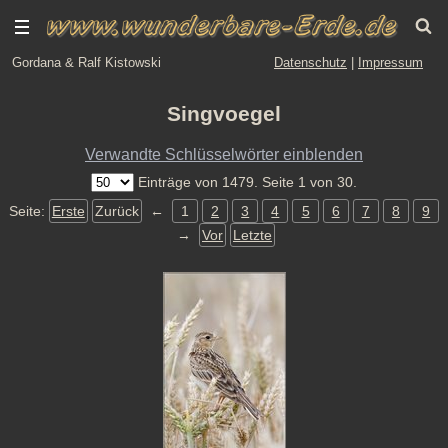
Gordana & Ralf Kistowski
Datenschutz
|
Impressum
Singvoegel
Verwandte Schlüsselwörter einblenden
Einträge von 1479. Seite 1 von 30.
Seite:
Erste
Zurück
←
1
2
3
4
5
6
7
8
9
→
Vor
Letzte