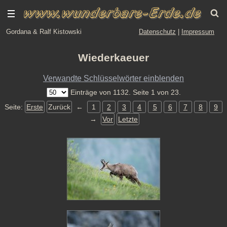
Gordana & Ralf Kistowski
Datenschutz
|
Impressum
Wiederkaeuer
Verwandte Schlüsselwörter einblenden
Einträge von 1132. Seite 1 von 23.
Seite:
Erste
Zurück
←
1
2
3
4
5
6
7
8
9
→
Vor
Letzte